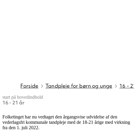
Forside
Tandpleje for børn og unge
16 - 2
start på hovedindhold
16 - 21 år
senest opdateret 18. maj 2026
Folketinget har nu vedtaget den årgangsvise udvidelse af den
vederlagsfri kommunale tandpleje med de 18-21 årige med virkning
fra den 1. juli 2022.