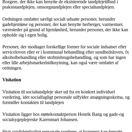
Borgere, der ikke kan benytte de eksisterende tandplejetilbud i
praksistandplejen, omsorgstandplejen eller specialtandplejen.
Ordningen omfatter særligt socialt udsatte personer, herunder
gadehjemløse og personer, der kan benytte herberger, varmestuer,
væresteder på grund af hjemløshed, herunder personer, der ikke kan
opholde sig i egen bolig.
Personer, der modtager forskellige former for sociale indsatser efter
serviceloven eller er i kommunal behandling efter sundhedsloven, fx
alkoholbehandling eller stofmisbrugsbehandling, og som har ingen
eller lille arbejdsmarkedstilknytning, kan også være omfattet af
ordningen.
Visitation
Visitation til socialtandpleje sker ud fra en konkret individuel
vurdering, idet socialfagligt personale udfylder ansøgningsskema, og
formidler kontakten til tandplejen
Visitation ligger hos støttekontaktperson Henrik Bang og gade-og
socialsygeplejerske Karenmari Johansen.
Hvis tandplejefagligt personale vurderer, at borgeren kan benytte