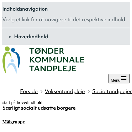
Indholdsnavigation
Vælg et link for at navigere til det respektive indhold.
gå til
Hovedindhold
Menu
Forside
Voksentandpleje
Socialtandpleje
start på hovedindhold
Særligt socialt udsatte borgere
senest opdateret 23. marts 2026
Målgruppe