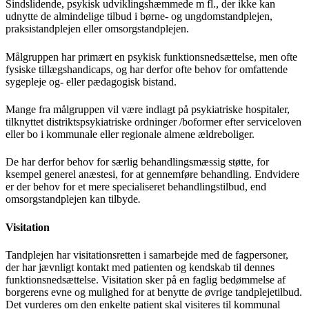
Sindslidende, psykisk udviklingshæmmede m fl., der ikke kan
udnytte de almindelige tilbud i børne- og ungdomstandplejen,
praksistandplejen eller omsorgstandplejen.
Målgruppen har primært en psykisk funktionsnedsættelse, men ofte
fysiske tillægshandicaps, og har derfor ofte behov for omfattende
sygepleje og- eller pædagogisk bistand.
Mange fra målgruppen vil være indlagt på psykiatriske hospitaler,
tilknyttet distriktspsykiatriske ordninger /boformer efter serviceloven
eller bo i kommunale eller regionale almene ældreboliger.
De har derfor behov for særlig behandlingsmæssig støtte, for
ksempel generel anæstesi, for at gennemføre behandling. Endvidere
er der behov for et mere specialiseret behandlingstilbud, end
omsorgstandplejen kan tilbyde
.
Visitation
Tandplejen har visitationsretten i samarbejde med de fagpersoner,
der har jævnligt kontakt med patienten og kendskab til dennes
funktionsnedsættelse. Visitation sker på en faglig bedømmelse af
borgerens evne og mulighed for at benytte de øvrige tandplejetilbud.
Det vurderes om den enkelte patient skal visiteres til kommunal