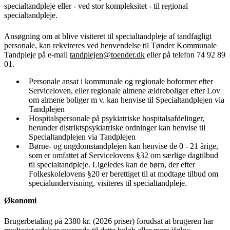
specialtandpleje eller - ved stor kompleksitet - til regional
specialtandpleje.
Ansøgning om at blive visiteret til specialtandpleje af tandfagligt
personale, kan rekvireres ved henvendelse til Tønder Kommunale
Tandpleje på e-mail
tandplejen@toender.dk
eller på telefon 74 92 89
01.
Personale ansat i kommunale og regionale boformer efter
Serviceloven, eller regionale almene ældreboliger efter Lov
om almene boliger m v. kan henvise til Specialtandplejen via
Tandplejen
Hospitalspersonale på psykiatriske hospitalsafdelinger,
herunder distriktspsykiatriske ordninger kan henvise til
Specialtandplejen via Tandplejen
Børne- og ungdomstandplejen kan henvise de 0 - 21 årige,
som er omfattet af Servicelovens §32 om særlige dagtilbud
til specialtandpleje. Ligeledes kan de børn, der efter
Folkeskolelovens §20 er berettiget til at modtage tilbud om
specialundervisning, visiteres til specialtandpleje.
Økonomi
Brugerbetaling på 2380 kr. (2026 priser) forudsat at brugeren har