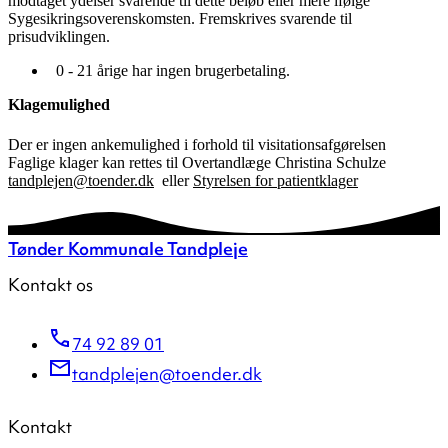
modtaget ydelser svarende til dette beløb eller mere ifølge
Sygesikringsoverenskomsten. Fremskrives svarende til
prisudviklingen.
0 - 21 årige har ingen brugerbetaling.
Klagemulighed
Der er ingen ankemulighed i forhold til visitationsafgørelsen
Faglige klager kan rettes til Overtandlæge Christina Schulze
tandplejen@toender.dk
eller
Styrelsen for patientklager
Tønder Kommunale Tandpleje
Kontakt os
74 92 89 01
tandplejen@toender.dk
Kontakt