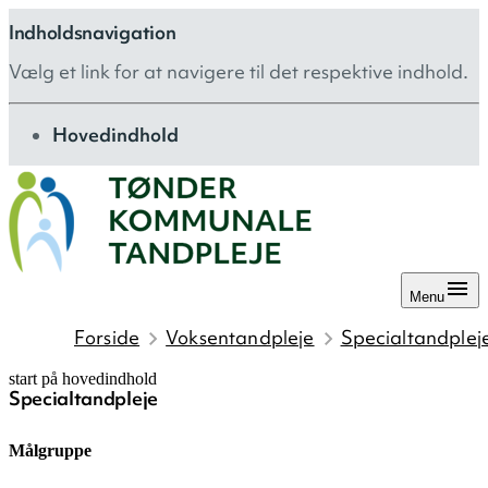
Indholdsnavigation
Vælg et link for at navigere til det respektive indhold.
gå til
Hovedindhold
Menu
Forside
Voksentandpleje
Specialtandplej
start på hovedindhold
Specialtandpleje
senest opdateret 18. februar 2026
Målgruppe